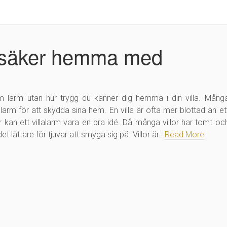
g säker hemma med
 larm utan hur trygg du känner dig hemma i din villa. Mång
llalarm för att skydda sina hem. En villa är ofta mer blottad än et
r kan ett villalarm vara en bra idé. Då många villor har tomt oc
et lättare för tjuvar att smyga sig på. Villor är..
Read More