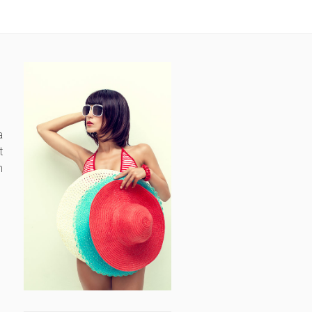
a
t
h