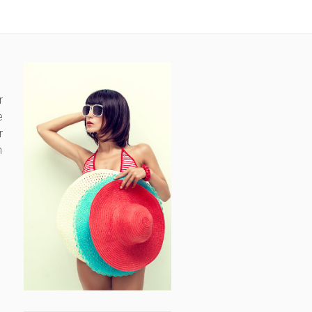
r
e
r
h